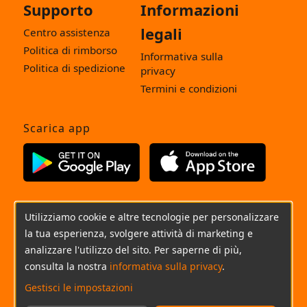
Supporto
Informazioni
legali
Centro assistenza
Politica di rimborso
Informativa sulla
Politica di spedizione
privacy
Termini e condizioni
Scarica app
Seguici
Utilizziamo cookie e altre tecnologie per personalizzare
la tua esperienza, svolgere attività di marketing e
Italiano
analizzare l'utilizzo del sito. Per saperne di più,
consulta la nostra
informativa sulla privacy
.
(+0049)800-180-2092
Chat
E-Mail
Gestisci le impostazioni