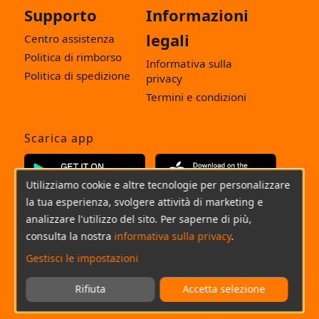
Supporto
Informazioni
legali
Centro assistenza
Politica di rimborso
Informativa sulla
Politica di spedizione
privacy
Termini e condizioni
Scarica app
Utilizziamo cookie e altre tecnologie per personalizzare
la tua esperienza, svolgere attività di marketing e
analizzare l'utilizzo del sito. Per saperne di più,
Seguici
consulta la nostra
informativa sulla privacy
.
Gestisci le impostazioni
Italiano
Rifiuta
Accetta selezione
(+0049)800-180-2092
Chat
E-Mail