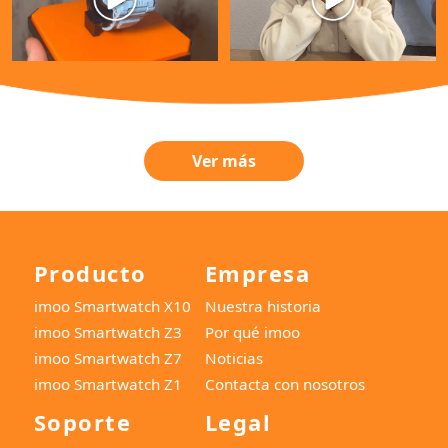
Ver más
Producto
Empresa
imoo Smartwatch X10
Nuestra historia
imoo Smartwatch Z3
Por qué imoo
imoo Smartwatch Z7
Noticias
imoo Smartwatch Z1
Contacta con nosotros
Soporte
Legal