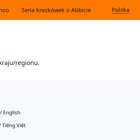
Polska
imoo
Seria kreskówek o Abbicie
kraju/regionu.
/ English
 Tiếng Việt