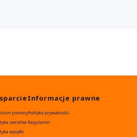
sparcie
Informacje prawne
ntrum pomocy
Polityka prywatności
ityka zwrotów
Regulamin
ityka wysyłki