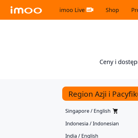
imoo Live
Shop
Pr
Ceny i dostęp
Region Azji i Pacyfi
Singapore / English
Indonesia / Indonesian
India / English