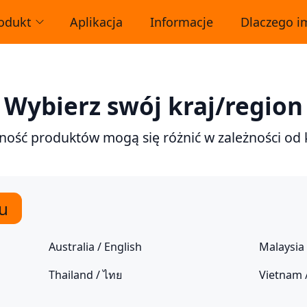
odukt
Aplikacja
Informacje
Dlaczego 
Wybierz swój kraj/region
ność produktów mogą się różnić w zależności od 
ku
Australia / English
Malaysia 
Thailand / ไทย
Vietnam /