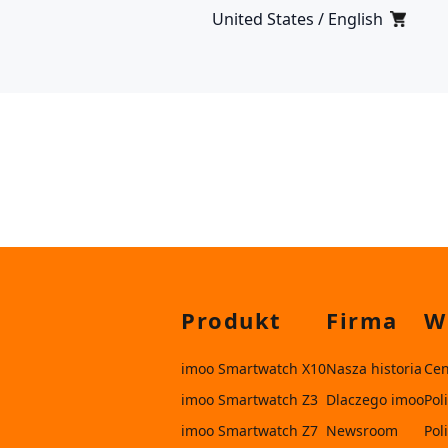
United States / English
Produkt
Firma
W
imoo Smartwatch X10
Nasza historia
Ce
imoo Smartwatch Z3
Dlaczego imoo
Pol
imoo Smartwatch Z7
Newsroom
Pol