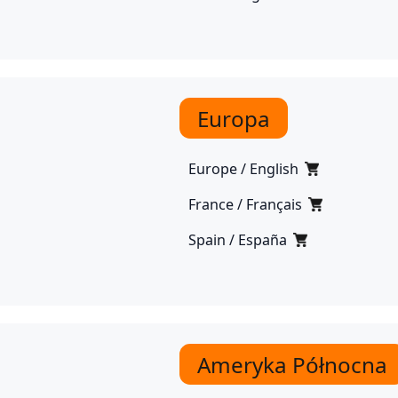
Europa
Europe / English
France / Français
Spain / España
Ameryka Północna