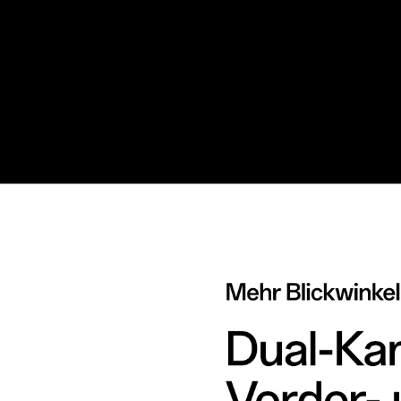
Das erste abnehmbare Smartwatch von imoo Abnehmbares F