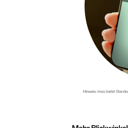
Mehr Blickwinkel für mehr Sicherheit Duale Front- und Rüc